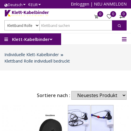
Einloggen
|
NEU ANMELDEN
€
Deutsch
EUR
0
0
0
Klett-Kabelbinder
Individuelle Klett-Kabelbinder
Klettband Rolle individuell bedruckt
Sortiere nach :