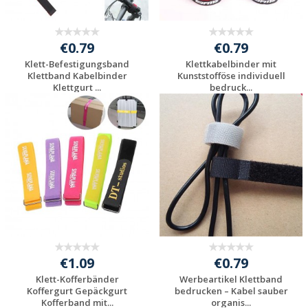
€0.79
€0.79
Klett-Befestigungsband
Klettkabelbinder mit
Klettband Kabelbinder
Kunststofföse individuell
Klettgurt ...
bedruck...
Jetzt Angebot
Jetzt Angebot
anfordern
anfordern
€1.09
€0.79
Klett-Kofferbänder
Werbeartikel Klettband
Koffergurt Gepäckgurt
bedrucken – Kabel sauber
Kofferband mit...
organis...