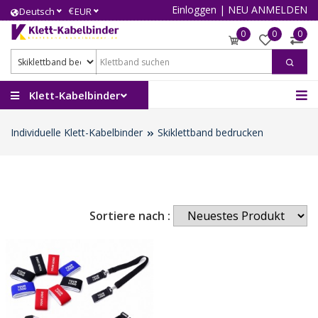
Einloggen
|
NEU ANMELDEN
€
Deutsch
EUR
0
0
0
Klett-Kabelbinder
Individuelle Klett-Kabelbinder
Skiklettband bedrucken
Sortiere nach :