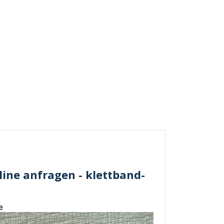
nline anfragen - klettband-
e