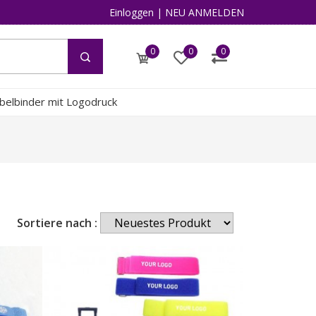
Einloggen
|
NEU ANMELDEN
0
0
0
abelbinder mit Logodruck
Sortiere nach :