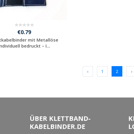
€0.79
tkabelbinder mit Metallöse
individuell bedruckt – I...
Jetzt Angebot
anfordern
‹
1
2
›
ÜBER KLETTBAND-
K
KABELBINDER.DE
L