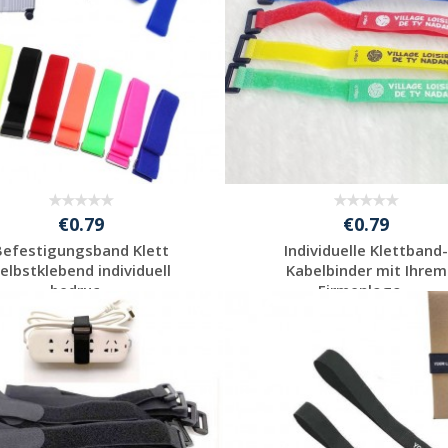
€0.79
€0.79
Befestigungsband Klett
Individuelle Klettband
elbstklebend individuell
Kabelbinder mit Ihrem
bedruc...
Firmenlogo...
Jetzt Angebot
Jetzt Angebot
anfordern
anfordern