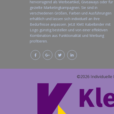
hervorragend als Werbeartikel, Giveaways oder für
gezielte Marketingkampagnen. Sie sind in
verschiedenen Größen, Farben und Ausführungen
erhältlich und lassen sich individuell an Ihre
Bedürfnisse anpassen. Jetzt Klett Kabelbinder mit
Logo günstig bestellen und von einer effektiven
Kombination aus Funktionalität und Werbung
profitieren.
©2026 Individuelle 